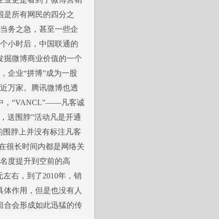
围是所有网民的四分之
为当务之急，甚至一些企
6个小时后，中国联通的
发掘微博商业价值的一个
，企业“拼博”成为一股
已近万家。腾讯微博也透
“VANCL”——凡客诚
，送围脖”活动凡是开通
的围脖上并没有标注凡客
脖在很长时间内都是网络关
知名度提升到空前的高
左右，到了2010年，销
具体作用，但是也没有人
组合会形成如此迅猛的传