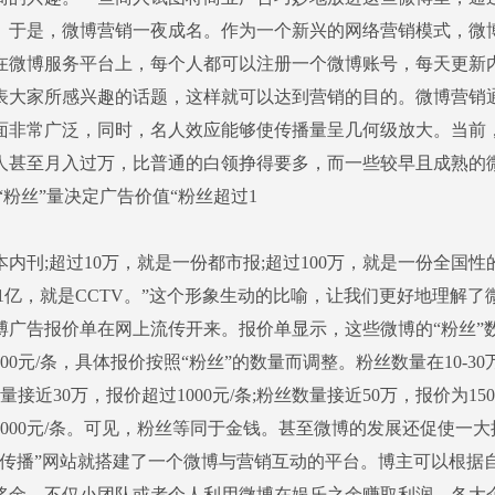
。于是，微博营销一夜成名。作为一个新兴的网络营销模式，微
在微博服务平台上，每个人都可以注册一个微博账号，每天更新
表大家所感兴趣的话题，这样就可以达到营销的目的。微博营销
面非常广泛，同时，名人效应能够使传播量呈几何级放大。当前
人甚至月入过万，比普通的白领挣得要多，而一些较早且成熟的
。“粉丝”量决定广告价值“粉丝超过1
内刊;超过10万，就是一份都市报;超过100万，就是一份全国性的
过1亿，就是CCTV。”这个形象生动的比喻，让我们更好地理解
博广告报价单在网上流传开来。报价单显示，这些微博的“粉丝”
00元/条，具体报价按照“粉丝”的数量而调整。粉丝数量在10-30万之
数量接近30万，报价超过1000元/条;粉丝数量接近50万，报价为150
2000元/条。可见，粉丝等同于金钱。甚至微博的发展还促使一
微传播”网站就搭建了一个微博与营销互动的平台。博主可以根据
奖金。不仅小团队或者个人利用微博在娱乐之余赚取利润，各大