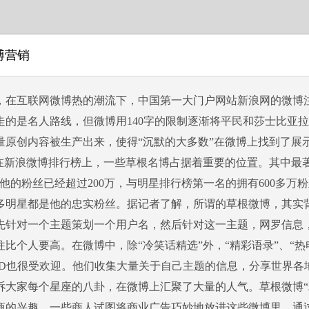
博营销
，在互联网微博热的潮流下，中国第一大门户网站新浪网的微博
走的是名人路线，但微博用140字的限制逐渐将平民和莎士比亚
量原创内容被生产出来，使得“沉默的大多数”在微博上找到了展
。在新浪微博排行榜上，一些草根名博占据着重要的位置。其中最
，他的粉丝已经超过200万，与明星排行榜第一名的拥有600多万
多明星都是他的忠实粉丝。据记者了解，所谓的草根微博，其实
先针对一个主题策划一个用户名，然后针对这一主题，网罗信息
比个人要高。在微博中，除“冷笑话精选”外，“精彩语录”、“热电影
ID也很受欢迎。他们收集大量关于自己主题的信息，分享世界各
诉大家每个星座的八卦，在微博上汇聚了大量的人气。草根微博“
商的兴趣。一些商人试图将商业广告巧妙地放进这些微博里，通