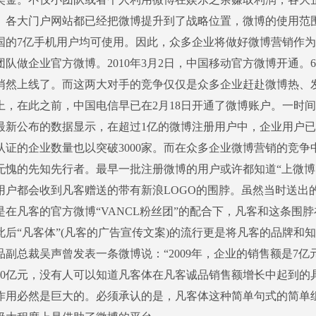
。各大门户网站都已经把微博提升到了战略位置，微博的使用范
国的7亿手机用户均可使用。因此，众多企业将做好微博营销作
团队做企业官方微博。2010年3月2日，中国移动官方微博开通。
悄然上线了。而这两大对手的竞争仅仅是众多企业赶赴微博热、
上，在此之前，中国电信早已在2月18日开通了微博账户。一时间
最新公布的数据显示，在超过1亿的微博注册用户中，企业用户
证的企业数量也以突破3000家。而在众多企业微博营销的竞争中，
无愧的先知先行者。最早一批注册微博的用户或许都知道“上微博
用户都会收到凡客赠送的带有新浪LOGO的围脖。虽然当时送出
是在凡客的官方微博“VANCL粉丝团”的配合下，凡客和这条围
此后“凡客体”(凡客的广告宣传文案)的流行更是将凡客的品牌和
副总裁吴声曾发表一条微博说：“2009年，企业的销售额是7亿元
20亿元，没有人可以知道凡客体在凡客诚品销售额增长中起到的
作用必然是巨大的。必须承认的是，凡客体这种简单句式的简单