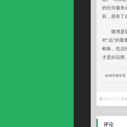
的任何服务
前，就有了
微博是双向
对“品”的
检验，也没
才是好品牌
码字很辛苦
2014-10-12
评论