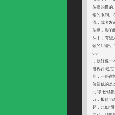
传播的目的
销的限制。
流，或者发
传播，影响
队中，有些
领的1.5倍
0 0
，就好像一本
电视台;超
期，一份微
价最低的是2
元/条;粉丝
万，报价为
起，比如“
完成，领取