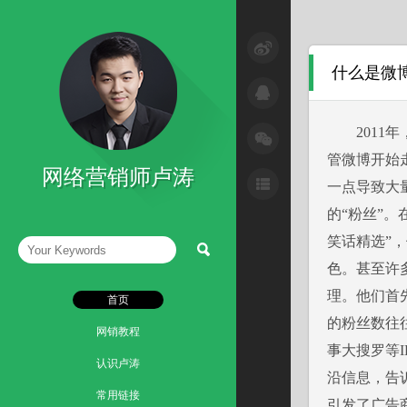
SEM与网络广告
什么是微
SEO技巧
互联网+
2011年
管微博开始
微信营销技巧
网络营销师卢涛
一点导致大
微博营销技巧
的“粉丝”
网络整合营销
笑话精选”
色。甚至许
读书笔记
理。他们首
首页
的粉丝数往往
网销教程
事大搜罗等
认识卢涛
沿信息，告
常用链接
引发了广告