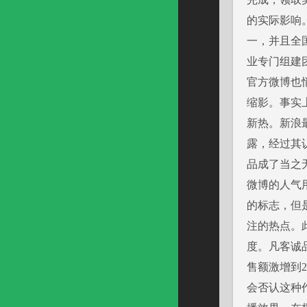
的实际影响
一，并且全
业专门组建
官方微博也
缩影。事实
新热。新浪
露，经过其认
品成了当之
微博的人气
的标志，但
注的热点。
度。凡客诚品
售额激增到
会否认这种