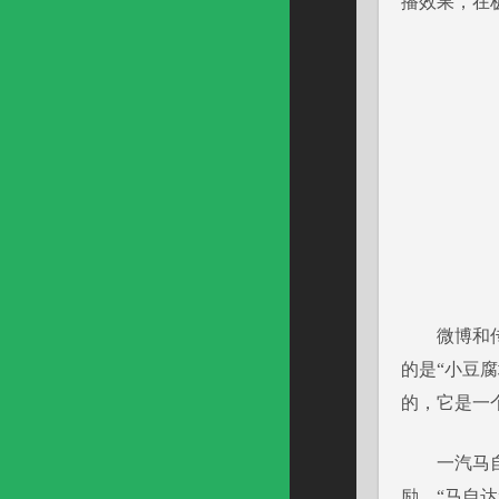
播效果，在
微博和传统
的是“小豆
的，它是一
一汽马自达
励。“马自