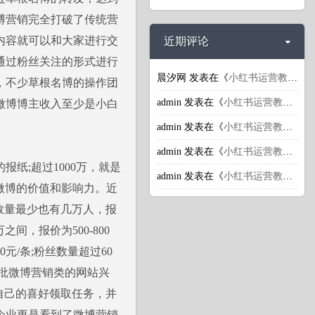
博营销完全打破了传统营
内容就可以和大家进行交
近期评论
通过粉丝关注的形式进行
晨汐网
发表在《
小红书运营教程：小红书引流推广潜规则揭秘
，不少草根名博的操作团
admin
发表在《
小红书运营教程：小红书引流推广潜规则揭秘
微博博主收入至少是小白
admin
发表在《
小红书运营教程：小红书引流推广潜规则揭秘
admin
发表在《
小红书运营教程：小红书的商业价值体现在哪里？
报纸;超过1000万，就是
admin
发表在《
小红书运营教程：小红书上怎么获取更多流量？
了微博的价值和影响力。近
数量最少也有几万人，报
间，报价为500-800
0元/条;粉丝数量超过60
大批微博营销类的网站兴
自己的喜好领取任务，并
企业更是看到了微博营销