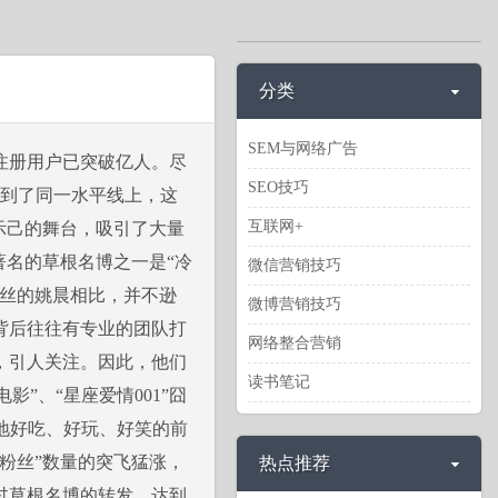
分类
SEM与网络广告
注册用户已突破亿人。尽
SEO技巧
拉到了同一水平线上，这
互联网+
示己的舞台，吸引了大量
著名的草根名博之一是“冷
微信营销技巧
粉丝的姚晨相比，并不逊
微博营销技巧
背后往往有专业的团队打
网络整合营销
，引人关注。因此，他们
读书笔记
”、“星座爱情001”囧
地好吃、好玩、好笑的前
粉丝”数量的突飞猛涨，
热点推荐
过草根名博的转发，达到