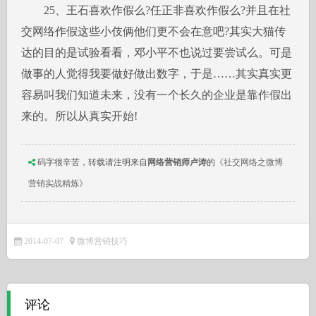
25、王石喜欢作假么?任正非喜欢作假么?并且在社
交网络作假这些小伎俩他们更不会在意吧?其实大猫传
达的目的是试验看看，邓小平不也说过要尝试么。可是
做事的人觉得我要做好做出数字，于是……其实真实更
容易叫我们知道未来，没有一个长久的企业是靠作假出
来的。所以从真实开始!
码字很辛苦，转载请注明来自
网络营销师卢涛
的
《社交网络之微博
营销实战精炼》
2014-07-07
微博营销技巧
评论