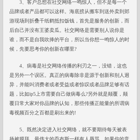
3、客户总想在社交网络一鸣惊人，但不是每一个
品牌或者产品都可以这样。海底捞从搬车到送外卖到郊
游现场到折叠千纸鹤抵扣饭钱，首先是服务的创新，而
后自己并没有王婆卖瓜。社交网络是需要别人说你是
谁，而不是自我吹捧的平台，所以当你想一鸣惊人的时
候，先要思考你的创新在哪里?
4、病毒是社交网络传播的利刃之一，没错，这也
是另外一个误区。真正的病毒除非是源于创新和别人迥
异，并能叫消费者或者受益或者惊叹或者品牌足够有话
题，比如ip5上市需要自己做病毒么?另外就是颠覆，颠
覆日常大家对你品牌的认知，那些传播正能量的所谓病
毒视频百分之百都是刷出来的!
5、既然决定进入社交网络，就不要期待每天被表
扬被膜拜。最伟大的乔布斯一样有人辱骂。如果你的竞