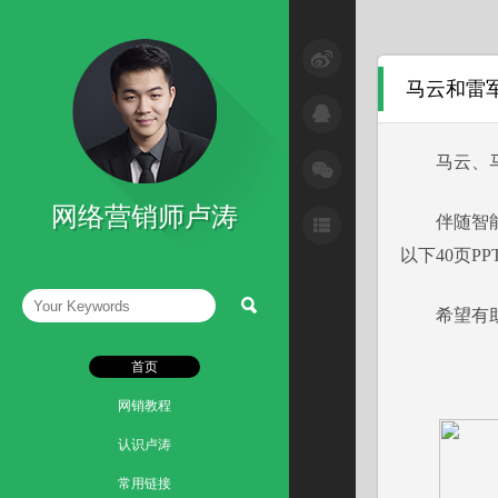
SEM与网络广告
马云和雷军
SEO技巧
互联网+
马云、马化
微信营销技巧
网络营销师卢涛
伴随智能手
微博营销技巧
以下40页P
网络整合营销
希望有助于
读书笔记
首页
网销教程
认识卢涛
常用链接