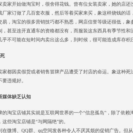
家开始做淘宝时，很舍得花钱。曾有位女装卖家，她的店还
找厂家订做了几百套衣服，然后等着买家来买，象这样烧钱的话
交易，淘宝的很多营销技巧都不熟悉，网店信誉等级还很低，象
制，甚至连开直通车的资格都没有，而服装这东西具有季节性和
几乎不可能在短时间内卖出这么多，到时候，很可能造成库存积
规死
都因卖假货或者销售冒牌产品遭受了封店的命运。象这种死
不要违规好。
对新媒体缺乏认知
淘宝店铺其实就是互联网世界的一个“信息孤岛”，除了依赖
，这些淘宝店铺是“与网隔绝”的。
到在微博、QQ群、qq空间发各种令人不厌其烦的促销广告。但