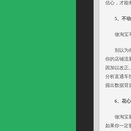
信心，才能
5
、不动
做淘宝不仅
别以为做淘
你的店铺流
因加以改正
分析直通车
掘出数据背
6、花
做淘宝最忌
如果你一定