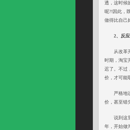
透，这时候
呢?!因此
做得比自己
2、反
从改革开放
时期，淘宝
迟了。不过
价，才可能
严格地说，
价，甚至错
说到这里，
年，开始做