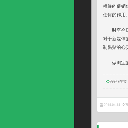
粗暴的促销
任何的作用
时至今日，
对于新媒体
制黏贴的心
做淘宝的“
码字很辛苦
2014-04-14