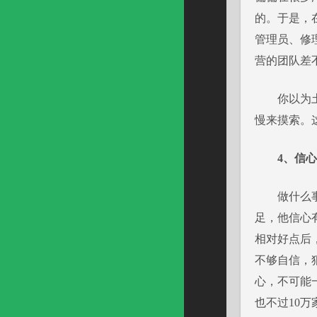
的。于是，
管理员、修
营的团队差
你以为土豪
慢来摸索。
4
、信心
做什么事情
足，他信心
相对好点后
不够自信，
心，不可能
也不过10