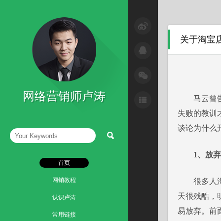
SEM与网络广告
关于淘宝
SEO技巧
互联网+
微信营销技巧
网络营销师卢涛
马云曾告诫
微博营销技巧
失败的教训
网络整合营销
谈论为什么
读书笔记
1、放
首页
网销教程
很多人淘宝
天很残酷，
认识卢涛
易放弃。前
常用链接