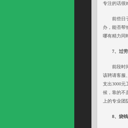
专注的话很
前些日子，
办，能否帮
哪有精力同
7、过
前段时间，
该聘请客服
支出3000
候，靠的不
上的专业团
8、烧