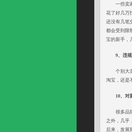
一些卖家卖
花了好几万
还没有几笔
都会受到限
宝的新手，
9、违
个别大卖家
淘宝，还是
10、
很多品牌的
之外，几乎
后来，发展