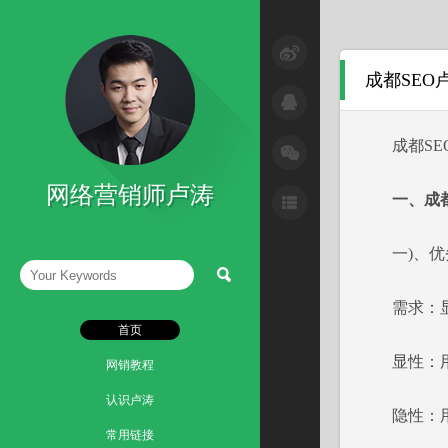
SEM与网络广告
成都SEO
SEO技巧
互联网+
成都SEO
微信营销技巧
网络营销师卢涛
一、成都
微博营销技巧
一)、优劣
网络整合营销
读书笔记
需求：显性
首页
显性：用
网销教程
认识卢涛
隐性：用
常用链接