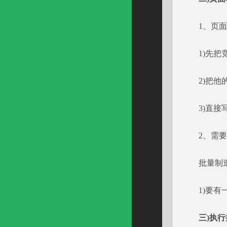
1、页面
1)先把竞
2)把他的
3)直接写
2、需要
批量制造关
1)要有一
三)执