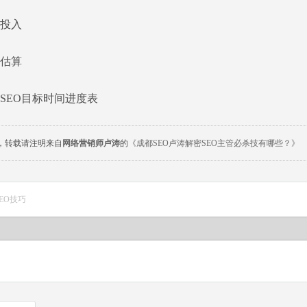
投入
估算
EO目标时间进度表
，转载请注明来自
网络营销师卢涛
的
《成都SEO卢涛解密SEO主管必杀技有哪些？》
SEO技巧