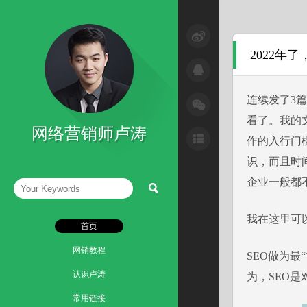
SEM与网络广告
2022年
SEO技巧
互联网+
连续发了3
看了。我的
微信营销技巧
网络营销师卢涛
作的入行门
微博营销技巧
识，而且时
网络整合营销
企业一般都不
读书笔记
我在这里可
首页
网销教程
SEO做为
认识卢涛
为，SEO
常用链接