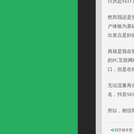
讨厌起SEO
然而我还是
户体验为基
出发点是好
再就是我在
的PC互联
口，但是在
无论流量再
名，抖音S
所以，相信我
码字很辛苦