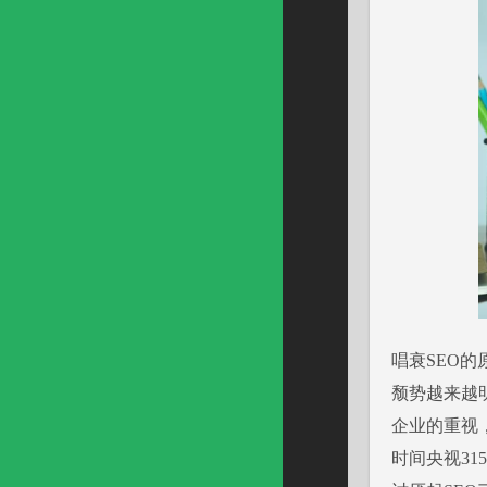
唱衰SEO
颓势越来越
企业的重视
时间央视3