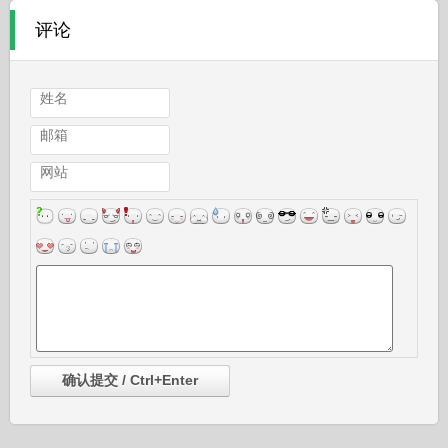
评论
姓名
邮箱
网站